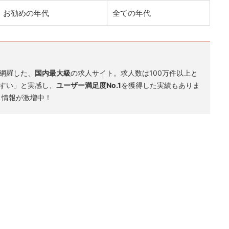
お勧めの年代
全ての年代
網羅した、
国内最大級
の求人サイト。求人数は100万件以上と
すい」と実感し、
ユーザー満足度No.1
を獲得した実績もありま
ト情報が激増中！