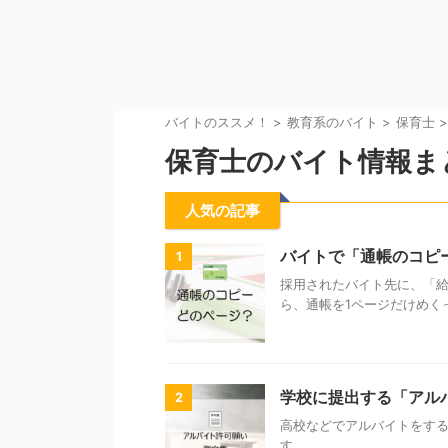
バイトのススメ！
>
教育系のバイト
>
保育士
>
保育士のバイト情報ま
人気の記事
バイトで「通帳のコピ
1
採用されたバイト先に、「
ら、通帳を1ページだけめく
学校に提出する「アル
2
高校などでアルバイトをす
す。