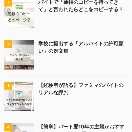
バイトで「通帳のコピーを持ってき
1
て」と言われたらどこをコピーする？
学校に提出する「アルバイトの許可願
2
い」の例文集
【経験者が語る】ファミマのバイトの
3
リアルな評判
【簡単】パート歴10年の主婦がおすす
4