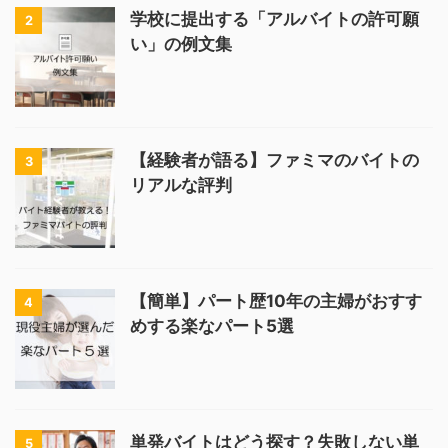
学校に提出する「アルバイトの許可願
2
い」の例文集
【経験者が語る】ファミマのバイトの
3
リアルな評判
【簡単】パート歴10年の主婦がおすす
4
めする楽なパート5選
単発バイトはどう探す？失敗しない単
5