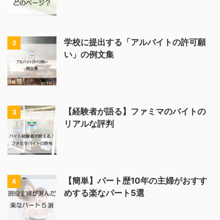
学校に提出する「アルバイトの許可願
2
い」の例文集
【経験者が語る】ファミマのバイトの
3
リアルな評判
【簡単】パート歴10年の主婦がおすす
4
めする楽なパート5選