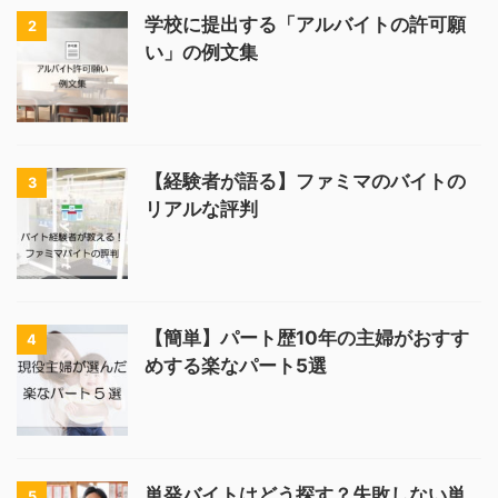
学校に提出する「アルバイトの許可願
2
い」の例文集
【経験者が語る】ファミマのバイトの
3
リアルな評判
【簡単】パート歴10年の主婦がおすす
4
めする楽なパート5選
単発バイトはどう探す？失敗しない単
5