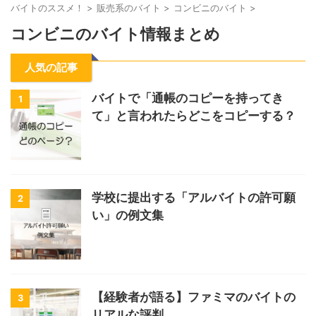
バイトのススメ！
>
販売系のバイト
>
コンビニのバイト
>
コンビニのバイト情報まとめ
人気の記事
バイトで「通帳のコピーを持ってき
1
て」と言われたらどこをコピーする？
学校に提出する「アルバイトの許可願
2
い」の例文集
【経験者が語る】ファミマのバイトの
3
リアルな評判